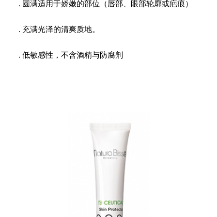
. 圆满适用于娇嫩的部位（唇部、眼部轮廓或疤痕）
. 充满光泽的清爽质地。
. 低敏感性，不含酒精与防腐剂