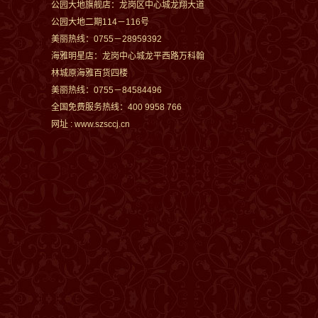
公园大地旗舰店：龙岗区中心城龙翔大道
公园大地二期114－116号
美丽热线：0755－28959392
海雅明星店：龙岗中心城龙平西路万科翰
林城原海雅百货四楼
美丽热线：0755－84584496
全国免费服务热线：400 9958 766
网址 : www.szsccj.cn