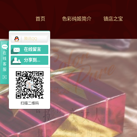
首页
色彩纯姬简介
镇店之宝
腾讯QQ
仙香品牌传奇
在线留言
在
植物产品系列
线
分享到...
客
服
扫描二维码