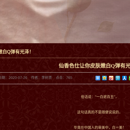
嫩白Q弹有光泽！
仙香色仕让你皮肤嫩白Q弹有
日期：
2020-07-26
作者：
李树贵
点击：
765
俗话说：“一白遮百丑”，
这句话真的不是随便说说的，
毕竟在中国人的审美中，白＝美！