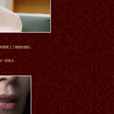
巴周围爬上了细细的皱纹，
斑点......